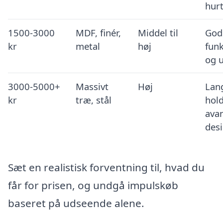
hurt
1500-3000
MDF, finér,
Middel til
God
kr
metal
høj
funk
og 
3000-5000+
Massivt
Høj
Lan
kr
træ, stål
hol
ava
des
Sæt en realistisk forventning til, hvad du
får for prisen, og undgå impulskøb
baseret på udseende alene.